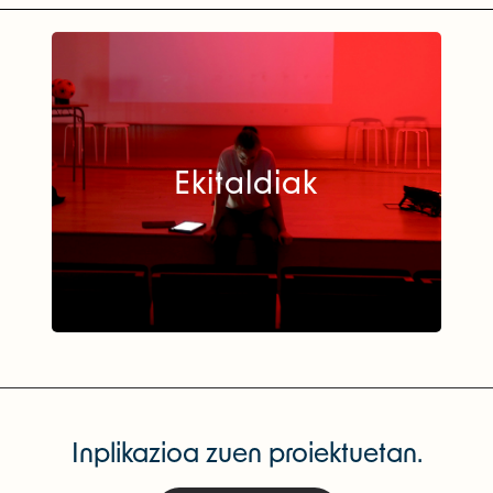
Ekitaldiak
Inplikazioa zuen proiektuetan.