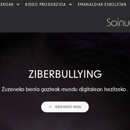
NEKOAK
BIDEO PRODUKZIOA
EMANALDIAK ESKOLETAN
Soin
ZIBERBULLYING
Zuzeneko berria gazteak mundu digitalean hezitzeko .
GEHIAGO IKUSI