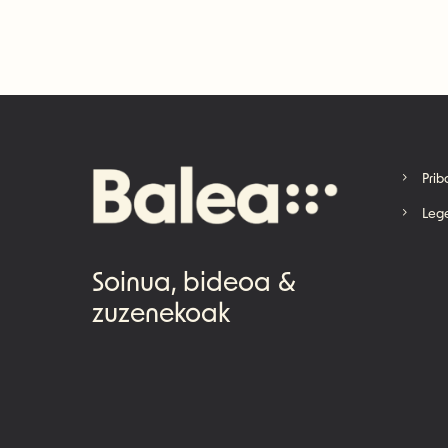
Prib
Lege
Soinua, bideoa &
zuzenekoak