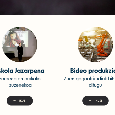
skola Jazarpena
Bideo produkzi
zarpenaren aurkako
Zuen gogoak irudiak bih
zuzenekoa
ditugu
IKUSI
IKUSI