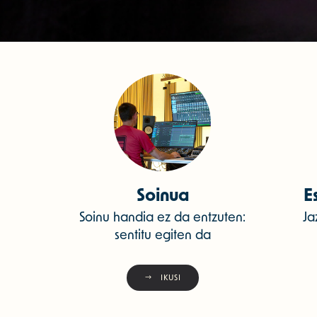
Soinua
E
Soinu handia ez da entzuten:
Ja
sentitu egiten da
IKUSI