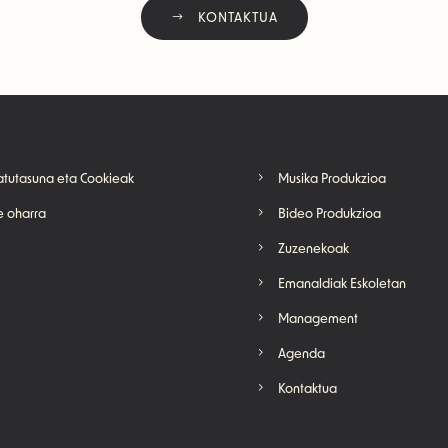
KONTAKTUA
atutasuna eta Cookieak
Musika Produkzioa
 oharra
Bideo Produkzioa
Zuzenekoak
Emanaldiak Eskoletan
Management
Agenda
Kontaktua