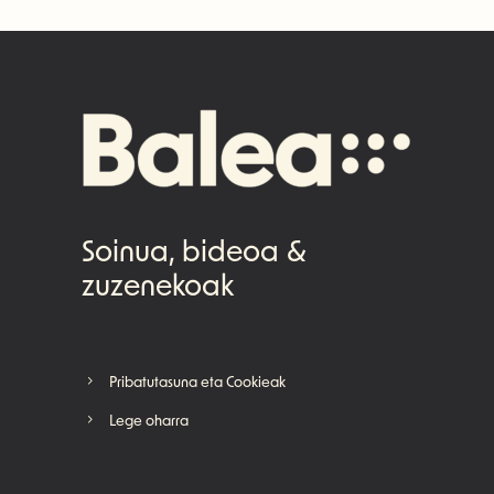
Soinua, bideoa &
zuzenekoak
Pribatutasuna eta Cookieak
Lege oharra