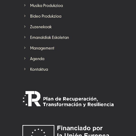
Musika Produkzioa
Bideo Produkzioa
Zuzenekoak
Emanaldiak Eskoletan
Management
Agenda
Kontaktua