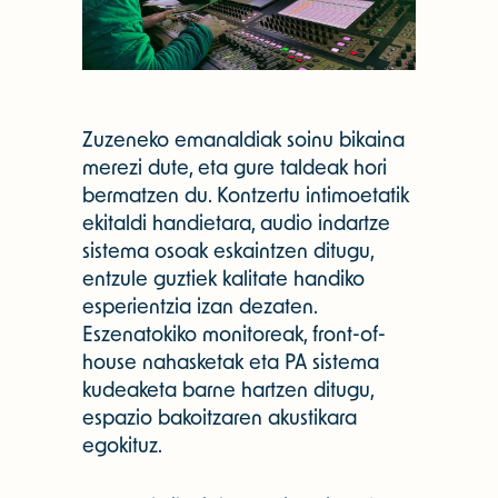
Zuzeneko emanaldiak soinu bikaina
merezi dute, eta gure taldeak hori
bermatzen du. Kontzertu intimoetatik
ekitaldi handietara, audio indartze
sistema osoak eskaintzen ditugu,
entzule guztiek kalitate handiko
esperientzia izan dezaten.
Eszenatokiko monitoreak, front-of-
house nahasketak eta PA sistema
kudeaketa barne hartzen ditugu,
espazio bakoitzaren akustikara
egokituz.