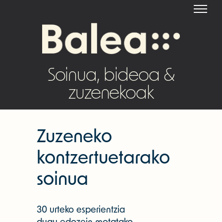
Soinua, bideoa &
zuzenekoak
Zuzeneko
kontzertuetarako
soinua
30 urteko esperientzia
dugu edozein motatako