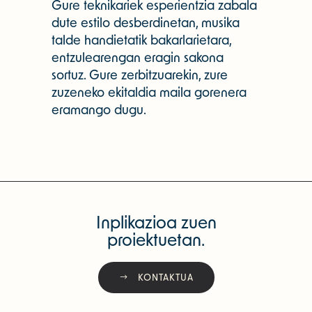
Gure teknikariek esperientzia zabala
dute estilo desberdinetan, musika
talde handietatik bakarlarietara,
entzulearengan eragin sakona
sortuz. Gure zerbitzuarekin, zure
zuzeneko ekitaldia maila gorenera
eramango dugu.
Inplikazioa zuen
proiektuetan.
KONTAKTUA