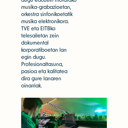
musika-grabazioetan,
orkestra sinfonikoetatik
musika elektronikora.
TVE eta EITBko
telesailetan zein
dokumental
korporatiboetan lan
egin dugu.
Profesionaltasuna,
pasioa eta kalitatea
dira gure lanaren
oinarriak.