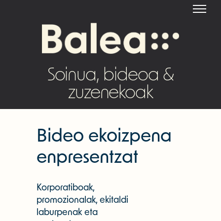
Soinua, bideoa &
zuzenekoak
Bideo ekoizpena
enpresentzat
Korporatiboak,
promozionalak, ekitaldi
laburpenak eta