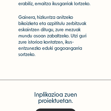
erabiliz, emaitza ikusgarriak lortzeko.
Gainera, hizkuntza anitzeko
bikoizketa eta azpititulu zerbitzuak
eskaintzen ditugu, zure mezuak
mundu osoan zabaltzeko. Utzi guri
zure istorioa kontatzen, ikus-
entzunezko eduki gogoangarria
sortzeko.
Inplikazioa zuen
proiektuetan.