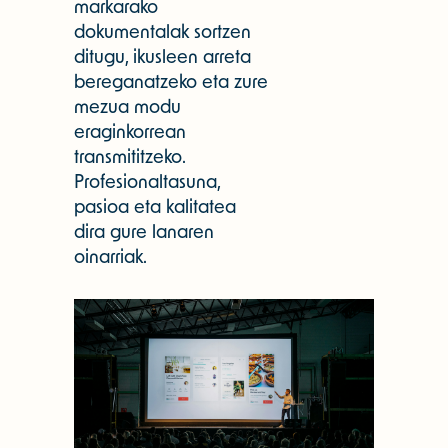
markarako
dokumentalak sortzen
ditugu, ikusleen arreta
bereganatzeko eta zure
mezua modu
eraginkorrean
transmititzeko.
Profesionaltasuna,
pasioa eta kalitatea
dira gure lanaren
oinarriak.