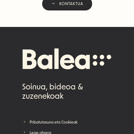
KONTAKTUA
Soinua, bideoa &
zuzenekoak
Pribatutasuna eta Cookieak
Lege oharra