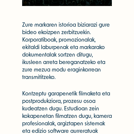
Zure markaren istorioa biziarazi gure
bideo ekoizpen zerbitzuekin.
Korporatiboak, promozionalak,
ekitaldi laburpenak eta markarako
dokumentalak sortzen ditugu,
ikusleen arreta bereganatzeko eta
zure mezua modu eraginkorrean
transmititzeko.
Kontzeptu garapenetik filmaketa eta
postprodukziora, prozesu osoa
kudeatzen dugu. Estudioan zein
kokapenetan filmatzen dugu, kamera
profesionalak, argiztapen sistemak
eta edizio software aurreratuak