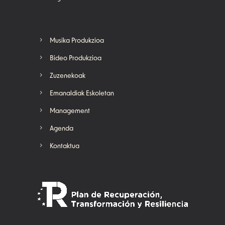
Musika Produkzioa
Bideo Produkzioa
Zuzenekoak
Emanaldiak Eskoletan
Management
Agenda
Kontaktua