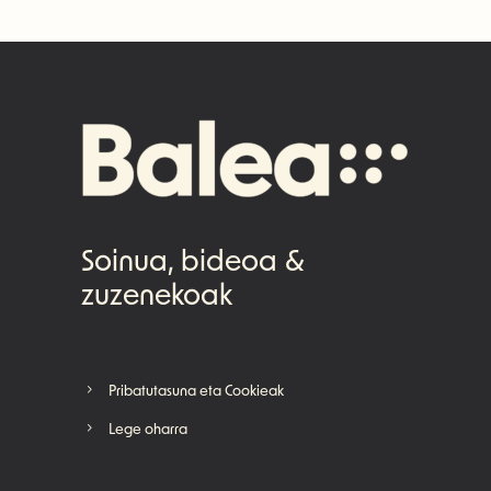
Soinua, bideoa &
zuzenekoak
Pribatutasuna eta Cookieak
Lege oharra