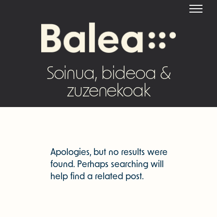
Soinua, bideoa &
zuzenekoak
Apologies, but no results were
found. Perhaps searching will
help find a related post.