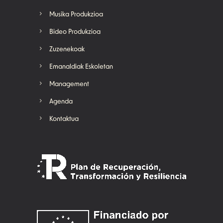
Musika Produkzioa
Bideo Produkzioa
Zuzenekoak
Emanaldiak Eskoletan
Management
Agenda
Kontaktua