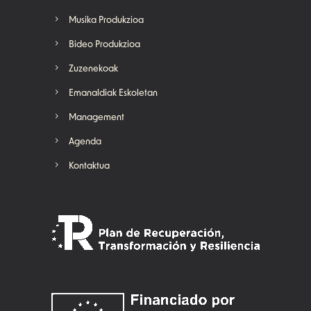
Musika Produkzioa
Bideo Produkzioa
Zuzenekoak
Emanaldiak Eskoletan
Management
Agenda
Kontaktua