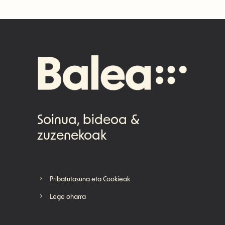
Soinua, bideoa &
zuzenekoak
Pribatutasuna eta Cookieak
Lege oharra