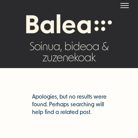
Soinua, bideoa &
zuzenekoak
Apologies, but no results were
found. Perhaps searching will
help find a related post.