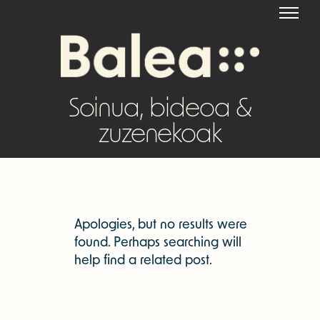
Soinua, bideoa &
zuzenekoak
Apologies, but no results were
found. Perhaps searching will
help find a related post.