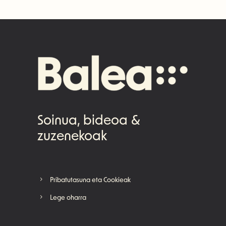
Soinua, bideoa &
zuzenekoak
Pribatutasuna eta Cookieak
Lege oharra