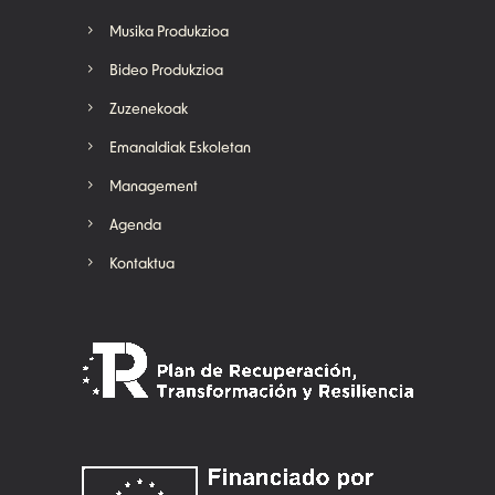
Musika Produkzioa
Bideo Produkzioa
Zuzenekoak
Emanaldiak Eskoletan
Management
Agenda
Kontaktua